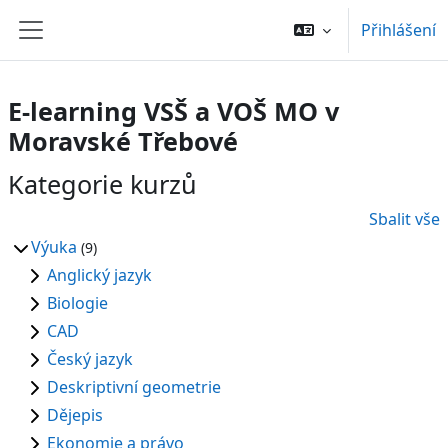
Přejít k hlavnímu obsahu
Přihlášení
Boční panel
E-learning VSŠ a VOŠ MO v
Moravské Třebové
Kategorie kurzů
Sbalit vše
Výuka
(9)
Anglický jazyk
Biologie
CAD
Český jazyk
Deskriptivní geometrie
Dějepis
Ekonomie a právo