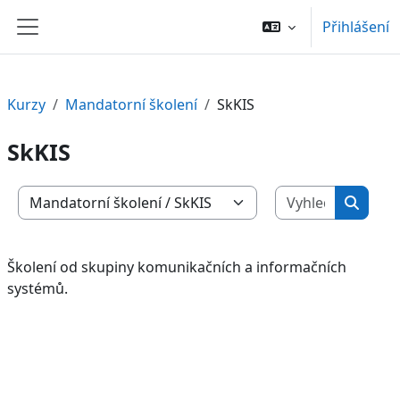
Přejít k hlavnímu obsahu
Přihlášení
Boční panel
Kurzy
Mandatorní školení
SkKIS
SkKIS
Vyhledat 
Kategorie kurzů
Vyhled
Školení od skupiny komunikačních a informačních
systémů.