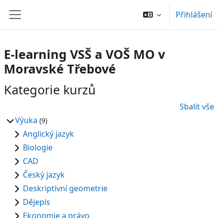
Přejít k hlavnímu obsahu
Přihlášení
Boční panel
E-learning VSŠ a VOŠ MO v
Moravské Třebové
Kategorie kurzů
Sbalit vše
Výuka
(9)
Anglický jazyk
Biologie
CAD
Český jazyk
Deskriptivní geometrie
Dějepis
Ekonomie a právo