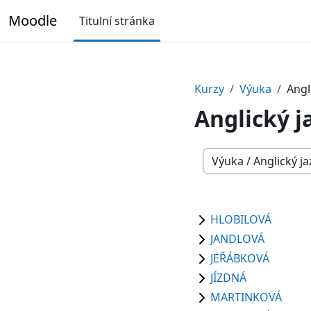
Přejít k hlavnímu obsahu
Moodle
Titulní stránka
Kurzy
Výuka
Angl
Anglický j
Kategorie kurzů
HLOBILOVÁ
JANDLOVÁ
JEŘÁBKOVÁ
JÍZDNÁ
MARTINKOVÁ