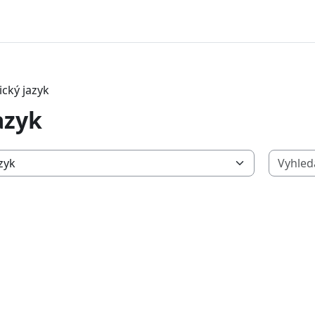
ický jazyk
azyk