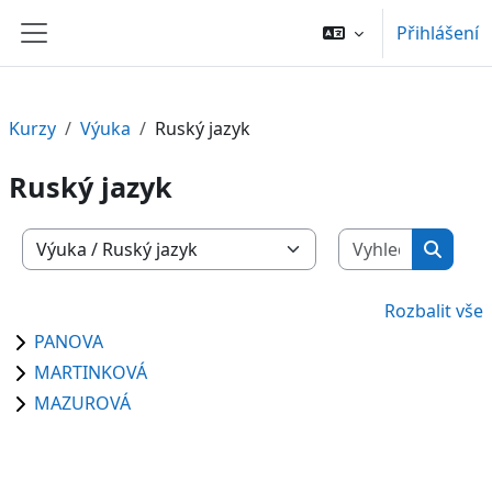
Přejít k hlavnímu obsahu
Přihlášení
Boční panel
Kurzy
Výuka
Ruský jazyk
Ruský jazyk
Vyhledat 
Kategorie kurzů
Vyhled
Rozbalit vše
PANOVA
MARTINKOVÁ
MAZUROVÁ