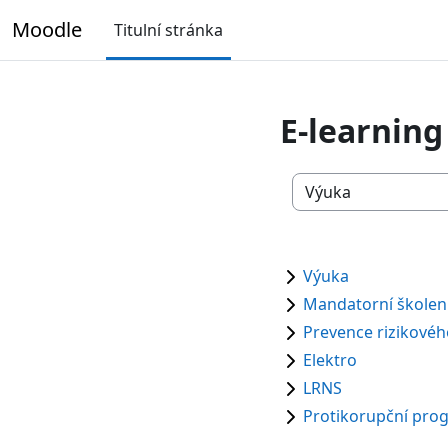
Přejít k hlavnímu obsahu
Moodle
Titulní stránka
E-learnin
Kategorie kurzů
Výuka
Mandatorní školen
Prevence rizikovéh
Elektro
LRNS
Protikorupční pro