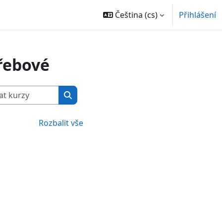
Čeština ‎(cs)‎
Přihlášení
řebové
Vyhledat kurzy
Vyhledat kurzy
Rozbalit vše