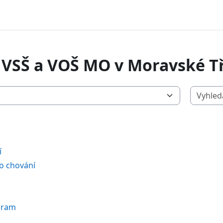
g VSŠ a VOŠ MO v Moravské T
í
o chování
gram