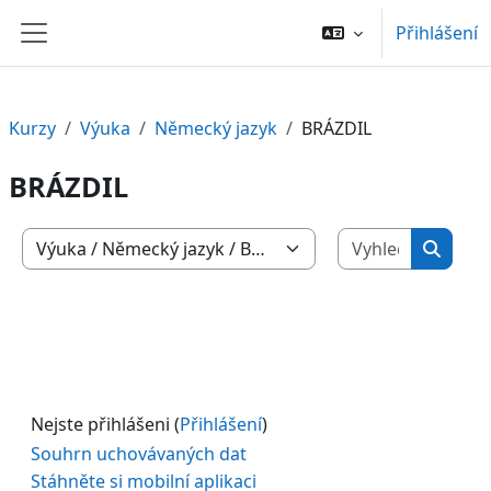
Přejít k hlavnímu obsahu
Přihlášení
Boční panel
Kurzy
Výuka
Německý jazyk
BRÁZDIL
BRÁZDIL
Vyhledat 
Kategorie kurzů
Vyhled
Nejste přihlášeni (
Přihlášení
)
Souhrn uchovávaných dat
Stáhněte si mobilní aplikaci