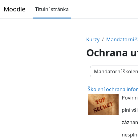
Přejít k hlavnímu obsahu
Moodle
Titulní stránka
Kurzy
Mandatorní š
Ochrana u
Kategorie kurzů
Školení ochrana info
Povinné
plní v
záznam
nespln